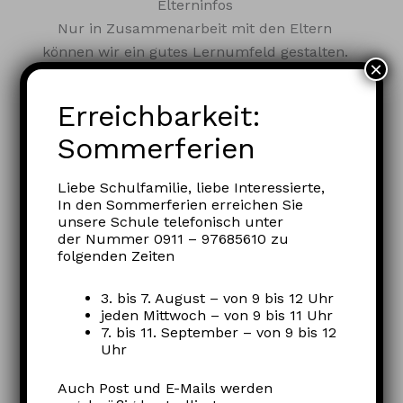
Elterninfos
Nur in Zusammenarbeit mit den Eltern
können wir ein gutes Lernumfeld gestalten.
×
Hier finden Sie alles, was Eltern interessieren
könnte,
Erreichbarkeit:
auf einen Blick.
Sommerferien
Elterninfos
Liebe Schulfamilie, liebe Interessierte,
In den Sommerferien erreichen Sie
unsere Schule telefonisch unter
der Nummer 0911 – 97685610 zu
Schulprogramm
folgenden Zeiten
Zusammen haben ein Schulprogramm
entwickelt. Lesen Sie in diesem mehr über
3. bis 7. August – von 9 bis 12 Uhr
jeden Mittwoch – von 9 bis 11 Uhr
unser Leitbild, unser Schulprofil und unsere
7. bis 11. September – von 9 bis 12
Entwicklungsziele.
Uhr
Auch Post und E-Mails werden
Schulprogramm