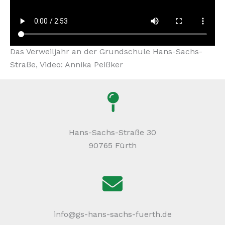
Das Verweiljahr an der Grundschule Hans-Sachs-
Straße, Video: Annika Peißker
Hans-Sachs-Straße 30
90765 Fürth
info@gs-hans-sachs-fuerth.de