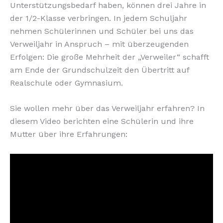
Unterstützungsbedarf haben, können drei Jahre in
der 1/2-Klasse verbringen. In jedem Schuljahr
nehmen Schülerinnen und Schüler bei uns das
Verweiljahr in Anspruch – mit überzeugenden
Erfolgen: Die große Mehrheit der „Verweiler“ schafft
am Ende der Grundschulzeit den Übertritt auf
Realschule oder Gymnasium.
Sie wollen mehr über das Verweiljahr erfahren? In
diesem Video berichten eine Schülerin und ihre
Mutter über ihre Erfahrungen: