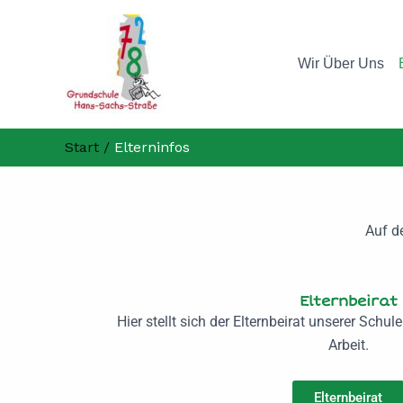
Zum
Inhalt
springen
Wir Über Uns
Start
Elterninfos
Auf de
Elternbeirat
Hier stellt sich der Elternbeirat unserer Schul
Arbeit.
Elternbeirat