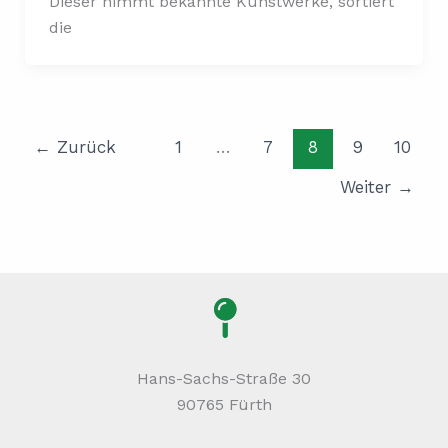
Dieser nimmt bekannte Kunstwerke, sortiert
die
←
Zurück
1
…
7
8
9
10
Weiter
→
Hans-Sachs-Straße 30
90765 Fürth