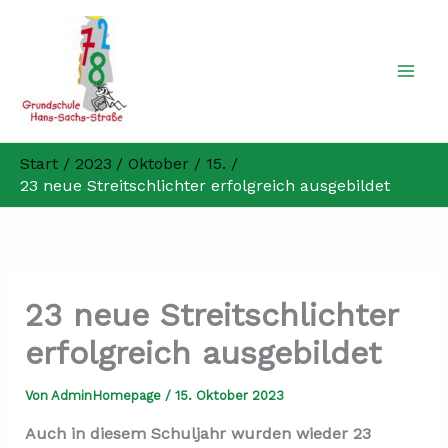
Zum
Inhalt
springen
Start
2023
Oktober
15.
23 neue Streitschlichter erfolgreich ausgebildet
23 neue Streitschlichter
erfolgreich ausgebildet
Von
AdminHomepage
/
15. Oktober 2023
Auch in diesem Schuljahr wurden wieder 23