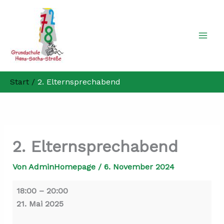
Zum
2.
Inhalt
Elternsprechabend
springen
Start
2. Elternsprechabend
2. Elternsprechabend
Von
AdminHomepage
/
6. November 2024
18:00
–
20:00
21. Mai 2025