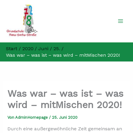
Zum
Inhalt
springen
Start
2020
Juni
25.
Was war – was ist – was wird – mitMischen 2020!
Was war – was ist – was
wird – mitMischen 2020!
Von
AdminHomepage
/
25. Juni 2020
Durch eine außergewöhnliche Zeit gemeinsam an