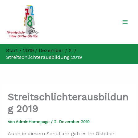
Zum
Inhalt
springen
Start
2019
Dezember
2.
Streitschlichterausbildung 2019
Streitschlichterausbildun
g 2019
Von
AdminHomepage
/
2. Dezember 2019
Auch in diesem Schuljahr gab es im Oktober