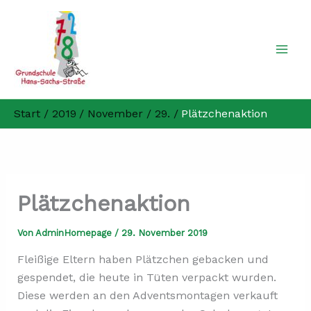
Zum
Inhalt
springen
Start
2019
November
29.
Plätzchenaktion
Plätzchenaktion
Von
AdminHomepage
/
29. November 2019
Fleißige Eltern haben Plätzchen gebacken und
gespendet, die heute in Tüten verpackt wurden.
Diese werden an den Adventsmontagen verkauft