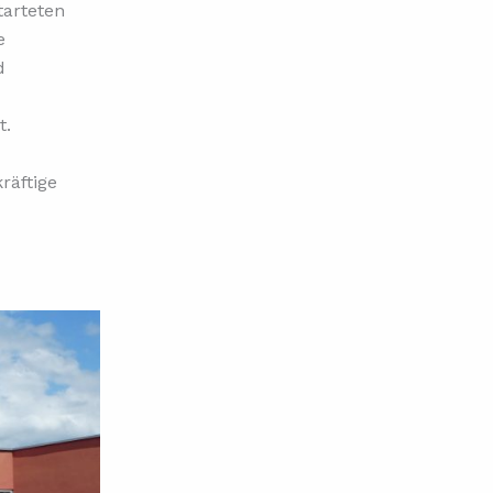
tarteten
e
d
t.
räftige