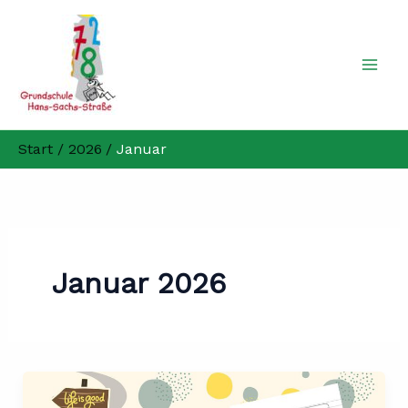
Zum
Inhalt
springen
Start
2026
Januar
Januar 2026