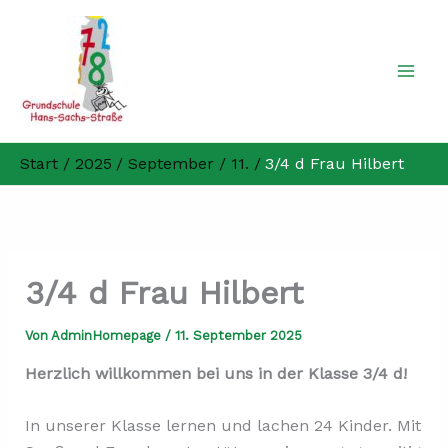
Zum
Inhalt
springen
Start
2025
September
11.
3/4 d Frau Hilbert
3/4 d Frau Hilbert
Von
AdminHomepage
/
11. September 2025
Herzlich willkommen bei uns in der Klasse 3/4 d!
In unserer Klasse lernen und lachen 24 Kinder. Mit