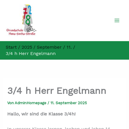
Zum
Inhalt
springen
Start
2025
September
11.
3/4 h Herr Engelmann
3/4 h Herr Engelmann
Von
AdminHomepage
/
11. September 2025
Hallo, wir sind die Klasse 3/4h!
In unserer Klasse lernen, lachen und leben 14