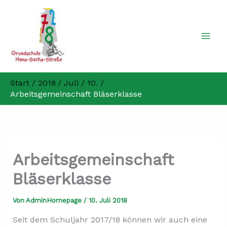
Zum
Inhalt
springen
Start
2018
Juli
10.
Arbeitsgemeinschaft Bläserklasse
Arbeitsgemeinschaft
Bläserklasse
Von
AdminHomepage
/
10. Juli 2018
Seit dem Schuljahr 2017/18 können wir auch eine