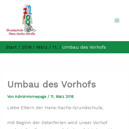
Zum
Inhalt
springen
Start
2016
März
11.
Umbau des Vorhofs
Umbau des Vorhofs
Von
AdminHomepage
/
11. März 2016
Liebe Eltern der Hans-Sachs-Grundschule,
mit Beginn der Osterferien wird unser Vorhof