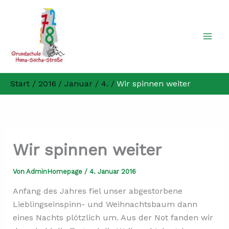
Zum
Inhalt
springen
Start
2016
Januar
4.
Wir spinnen weiter
Wir spinnen weiter
Von
AdminHomepage
/
4. Januar 2016
Anfang des Jahres fiel unser abgestorbene
Lieblingseinspinn- und Weihnachtsbaum dann
eines Nachts plötzlich um. Aus der Not fanden wir