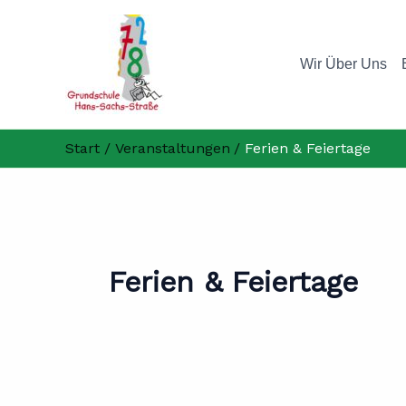
Suchen
Zum
nach:
Inhalt
springen
Wir Über Uns
Start
Veranstaltungen
Ferien & Feiertage
Ferien & Feiertage