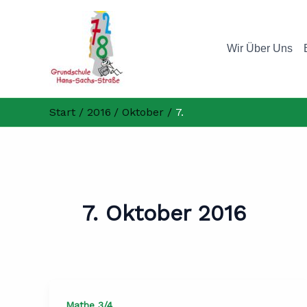
Zum
Inhalt
springen
Wir Über Uns
Start
2016
Oktober
7.
7. Oktober 2016
Mathe 3/4